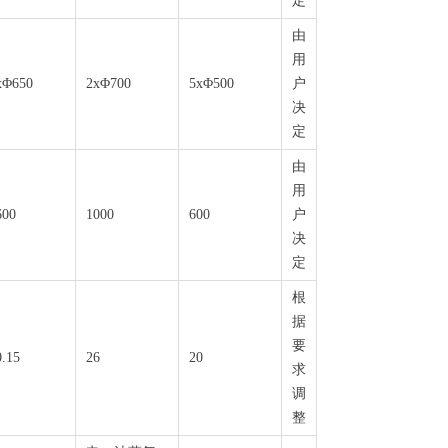
定
由
用
xΦ650
2xΦ700
5xΦ500
户
决
定
由
用
600
1000
600
户
决
定
根
据
要
0.15
26
20
求
调
整