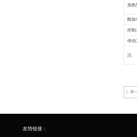
加热
附加
控制
传动
注:
前
ꄴ
友情链接：