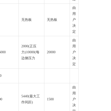
由
用
无热板
无热板
户
决
定
由
2000(正压
用
6000
力)10000(每
20000
户
边侧压力
决
定
0
由
用
5440(最大工
00
1500
户
作间距)
决