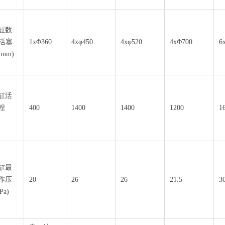
缸数
 活塞
1xΦ360
4xφ450
4xφ520
4xΦ700
6
mm)
缸活
程
400
1400
1400
1200
1
)
缸最
作压
20
26
26
21.5
3
Pa)