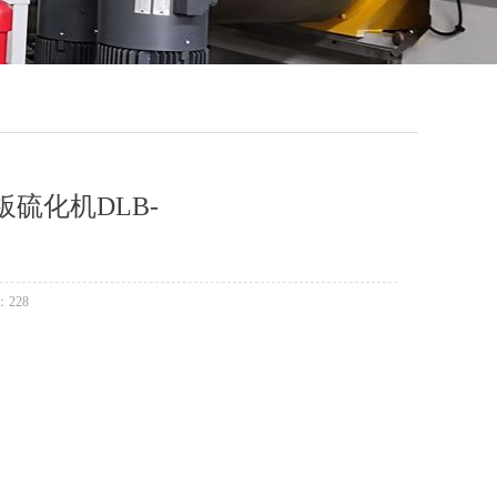
平板硫化机DLB-
：
228