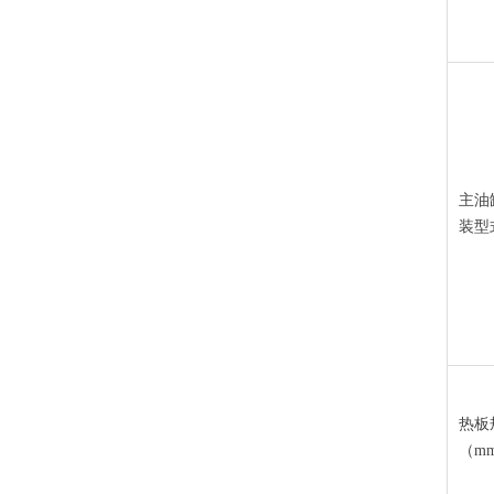
主油
装型
热板
（mm