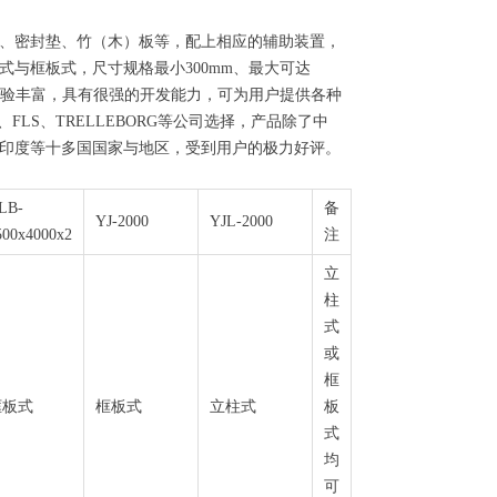
、密封垫、竹（木）板等，配上相应的辅助装置，
与框板式，尺寸规格最小300mm、最大可达
、经验丰富，具有很强的开发能力，可为用户提供各种
、FLS、TRELLEBORG等公司选择，产品除了中
印度等十多国国家与地区，受到用户的极力好评。
LB-
备
YJ-2000
YJL-2000
500x4000x2
注
立
柱
式
或
框
框板式
框板式
立柱式
板
式
均
可