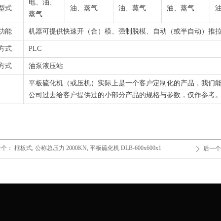
电、油、
型式
油、蒸气
油、蒸气
油、蒸气
蒸气
功能
机器可提供快速开（合）模、强制脱模、自动（或半自动）推
方式
PLC
方式
油泵液压站
平板硫化机（或压机）实际上是一个客户定制化的产品，我们
公司过去给客户提供过的小部分产品的规格与参数，仅作参考
一个：
框板式, 公称总压力 2000KN, 平板硫化机 DLB-600x600x1
后一个
ꄲ