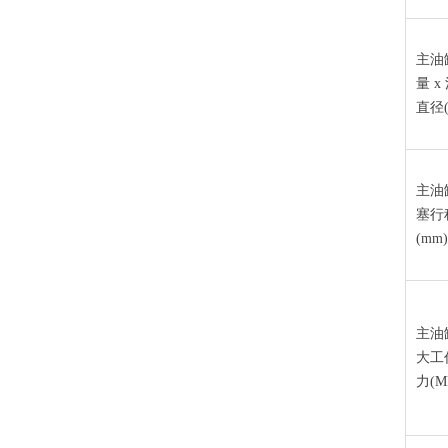
主油
量 x
直径(
主油
塞行
(mm
主油
大工
力(M