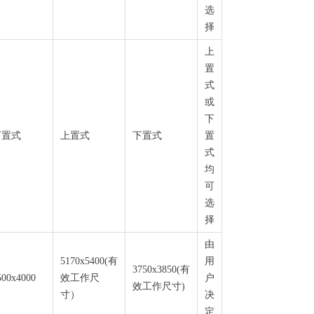
选
择
上
置
式
或
下
下置式
上置式
下置式
置
式
均
可
选
择
由
5170x5400(有
用
3750x3850(有
500x4000
效工作尺
户
效工作尺寸)
寸）
决
定