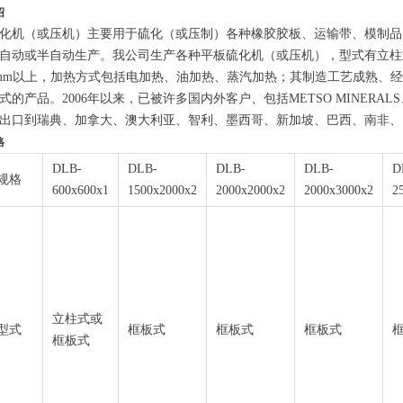
绍
化机（或压机）主要用于硫化（或压制）各种橡胶胶板、运输带、模制品
自动或半自动生产。我公司生产各种平板硫化机（或压机），型式有立柱式
00mm以上，加热方式包括电加热、油加热、蒸汽加热；其制造工艺成熟
式的产品。2006年以来，已被许多国内外客户、包括METSO MINERALS
出口到瑞典、加拿大、澳大利亚、智利、墨西哥、新加坡、巴西、南非、
格
DLB-
DLB-
DLB-
DLB-
D
规格
600x600x1
1500x2000x2
2000x2000x2
2000x3000x2
2
立柱式或
型式
框板式
框板式
框板式
框板式