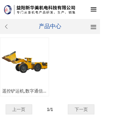
끀
产品中心
끀
ꄴ
遥控铲运机,数字通信和液压伺服控制技术
上一页
1
/
1
下一页