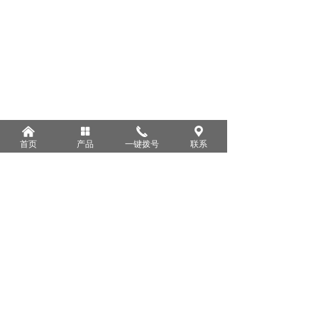
낀
넒
끅
끇
首页
产品
一键拨号
联系
版权所有：
益阳新华美机电科技有限公司
湘ICP备2024081829号
本网站由阿里云提供云计算及安全服务
本网站支持
IPv6